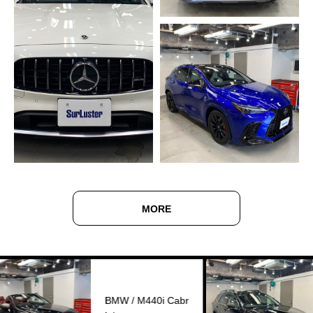
MORE
MORE
BMW / M440i Cabr